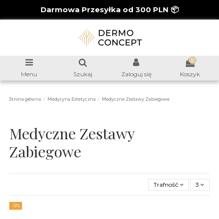
Darmowa Przesyłka od 300 PLN 📦
0
Menu
Szukaj
Zaloguj się
Koszyk
Strona główna
Medycyna Estetyczna
Medyczne Zestawy Zabiegowe
Medyczne Zestawy
Zabiegowe
Trafność
3
-5%