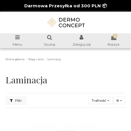
Darmowa Przesyłka od 300 PLN 📦
0
Menu
Szukaj
Zaloguj się
Koszyk
Strona główna
Rzęsy i brwi
Laminacja
Laminacja
Filtr
Trafność
8