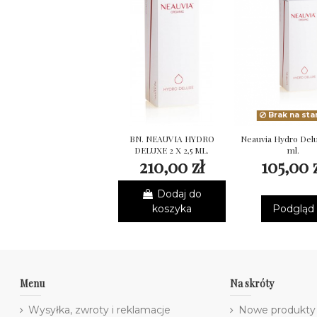
Brak na sta
BN. NEAUVIA HYDRO
Neauvia Hydro Delu
DELUXE 2 X 2,5 ML.
ml.
210,00 zł
105,00 
Dodaj do
koszyka
Podgląd
Menu
Na skróty
Wysyłka, zwroty i reklamacje
Nowe produkty