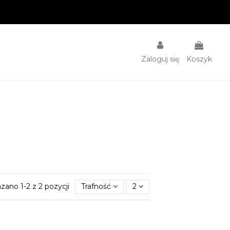
Zaloguj się
Koszyk
zano 1-2 z 2 pozycji
Trafność
2