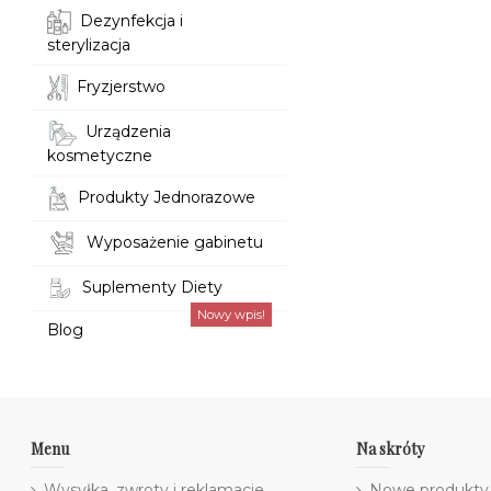
Dezynfekcja i
sterylizacja
Fryzjerstwo
Urządzenia
kosmetyczne
Produkty Jednorazowe
Wyposażenie gabinetu
Suplementy Diety
Nowy wpis!
Blog
Menu
Na skróty
Wysyłka, zwroty i reklamacje
Nowe produkty