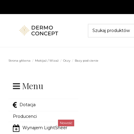
Strona główna
Makijaż / Wizaż
Oczy
Bazy pod cienie
Menu
Dotacja
Producenci
Nowość
Wynajem LightSheer