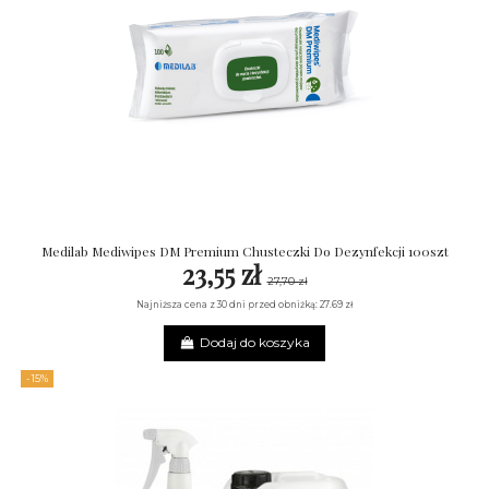
Medilab Mediwipes DM Premium Chusteczki Do Dezynfekcji 100szt
23,55 zł
27,70 zł
Najniższa cena z 30 dni przed obniżką: 27.69 zł
Dodaj do koszyka
-15%