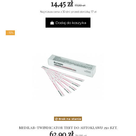
14,45 zł
17,00 zł
Najniższa cena z 30 dni przed obniżką: 17 zł
Dodaj do koszyka
-15%
Brak na stanie
MEDILAB-TWINDICATOR TEST DO AUTOKLAWU 250 SZT.
62,90 zł
74,00 zł