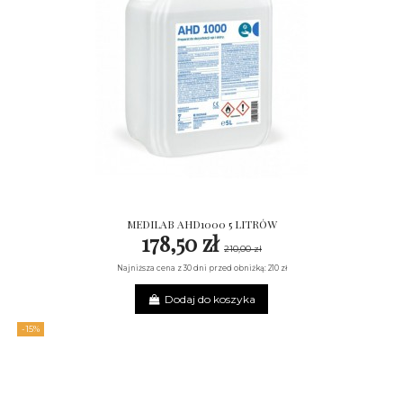
MEDILAB AHD1000 5 LITRÓW
178,50 zł
210,00 zł
Najniższa cena z 30 dni przed obniżką: 210 zł
Dodaj do koszyka
-15%