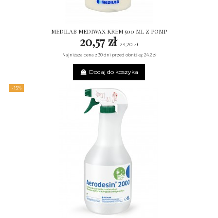
MEDILAB MEDIWAX KREM 500 ML Z POMP
20,57 zł
24,20 zł
Najniższa cena z 30 dni przed obniżką: 24.2 zł
Dodaj do koszyka
-15%