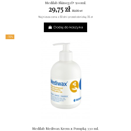
Medilab Skinogel+ 500ml.
29,75 zł
35,00 zł
Najniższa cena z 30 dni przed obniżką: 35 zł
Dodaj do koszyka
-15%
Medilab Mediwax Krem z Pompką 330 ml.