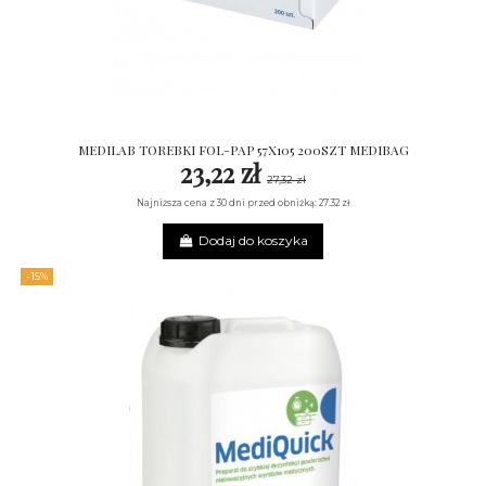
MEDILAB TOREBKI FOL-PAP 57X105 200SZT MEDIBAG
23,22 zł
27,32 zł
Najniższa cena z 30 dni przed obniżką: 27.32 zł
Dodaj do koszyka
-15%