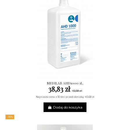
MEDILAB AHD1000 1L.
38,83 zł
45,68 zł
Najniższa cena z 30 dni przed obniżką: 45.68 zł
Dodaj do koszyka
-15%