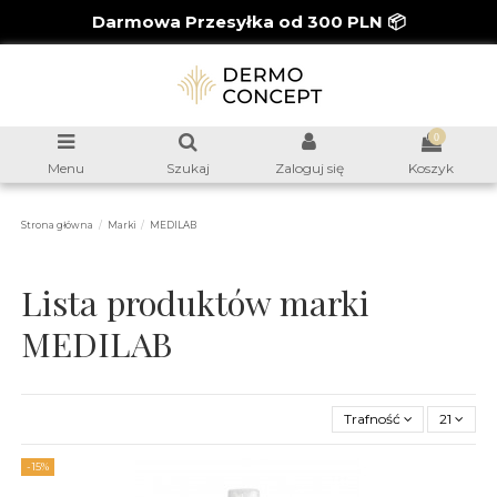
Darmowa Przesyłka od 300 PLN 📦
0
Menu
Szukaj
Zaloguj się
Koszyk
Strona główna
Marki
MEDILAB
Lista produktów marki
MEDILAB
Trafność
21
-15%