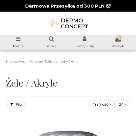
Darmowa Przesyłka od 300 PLN 📦
0
Menu
Szukaj
Zaloguj się
Koszyk
Strona główna
Manicure i Pedicure
Żele / Akryle
Żele / Akryle
Filtr
Trafność
24