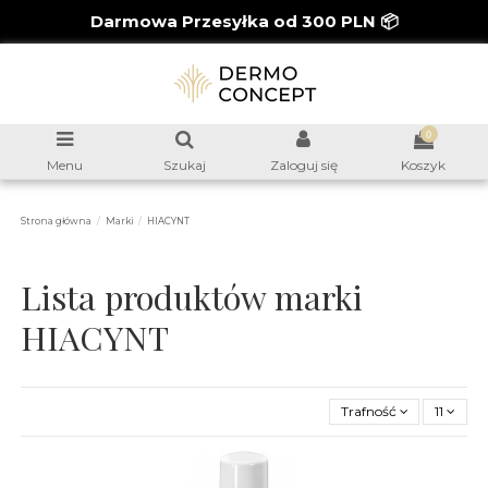
Darmowa Przesyłka od 300 PLN 📦
0
Menu
Szukaj
Zaloguj się
Koszyk
Strona główna
Marki
HIACYNT
Lista produktów marki
HIACYNT
Trafność
11