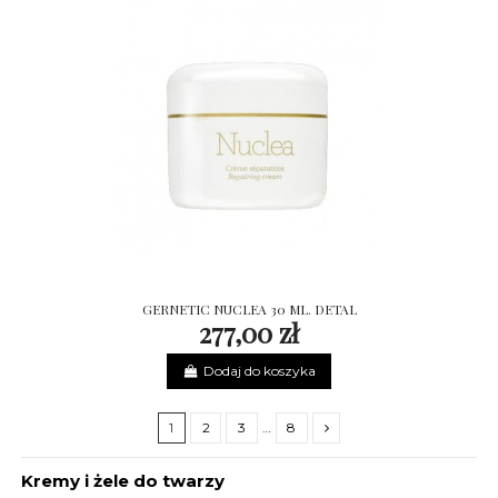
GERNETIC NUCLEA 30 ML. DETAL
277,00 zł
Dodaj do koszyka
1
2
3
…
8
Kremy i żele do twarzy