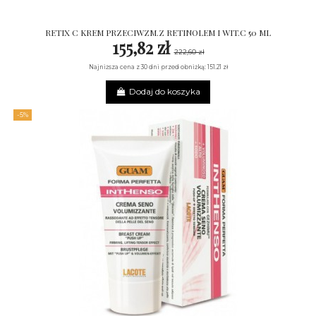
RETIX C KREM PRZECIWZM.Z RETINOLEM I WIT.C 50 ML
155,82 zł
222,60 zł
Najniższa cena z 30 dni przed obniżką: 151.21 zł
Dodaj do koszyka
-5%