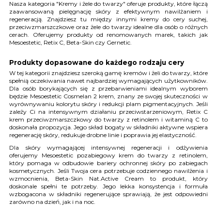
Nasza kategoria "Kremy i żele do twarzy" oferuje produkty, które łączą
zaawansowaną pielęgnację skóry z efektywnym nawilżaniem i
regeneracją. Znajdziesz tu między innymi kremy do cery suchej,
przeciwzmarszczkowe oraz żele do twarzy idealne dla osób o różnych
cerach. Oferujemy produkty od renomowanych marek, takich jak
Mesoestetic, Retix C, Beta-Skin czy Gernetic.
Produkty dopasowane do każdego rodzaju cery
W tej kategorii znajdziesz szeroką gamę kremów i żeli do twarzy, które
spełnią oczekiwania nawet najbardziej wymagających użytkowników.
Dla osób borykających się z przebarwieniami idealnym wyborem
będzie Mesoestetic Cosmelan 2 krem, znany ze swojej skuteczności w
wyrównywaniu kolorytu skóry i redukcji plam pigmentacyjnych. Jeśli
zależy Ci na intensywnym działaniu przeciwstarzeniowym, Retix C
krem przeciwzmarszczkowy do twarzy z retinolem i witaminą C to
doskonała propozycja. Jego skład bogaty w składniki aktywne wspiera
regenerację skóry, redukuje drobne linie i poprawia jej elastyczność.
Dla skóry wymagającej intensywnej regeneracji i odżywienia
oferujemy Mesoestetic pozabiegowy krem do twarzy z retinolem,
który pomaga w odbudowie bariery ochronnej skóry po zabiegach
kosmetycznych. Jeśli Twoja cera potrzebuje codziennego nawilżenia i
wzmocnienia, Beta-Skin Nat.Active Cream to produkt, który
doskonale spełni te potrzeby. Jego lekka konsystencja i formuła
wzbogacona w składniki regenerujące sprawiają, że jest odpowiedni
zarówno na dzień, jak i na noc.