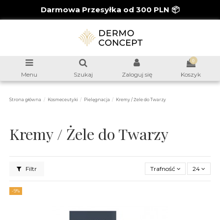
Darmowa Przesyłka od 300 PLN 📦
0
Menu
Szukaj
Zaloguj się
Koszyk
Strona główna
Kosmeceutyki
Pielęgnacja
Kremy / Żele do Twarzy
Kremy / Żele do Twarzy
Filtr
Trafność
24
-9%