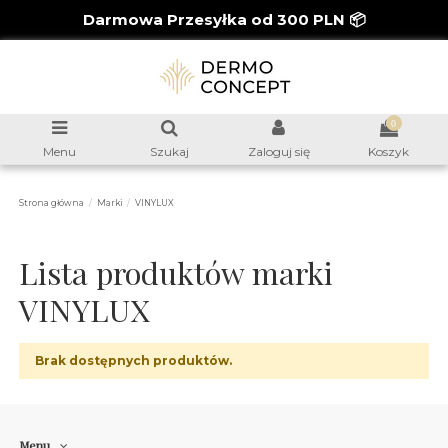
Darmowa Przesyłka od 300 PLN 📦
0
Menu
Szukaj
Zaloguj się
Koszyk
Strona główna
Marki
VINYLUX
Lista produktów marki
VINYLUX
Brak dostępnych produktów.
Menu