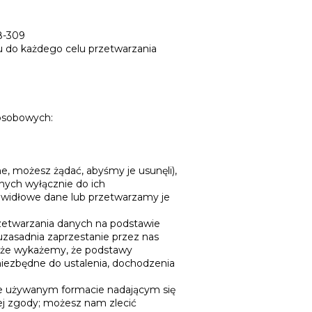
8-309
u do każdego celu przetwarzania
 osobowych:
, możesz żądać, abyśmy je usunęli),
nych wyłącznie do ich
rawidłowe dane lub przetwarzamy je
zetwarzania danych na podstawie
zasadnia zaprzestanie przez nas
a że wykażemy, że podstawy
niezbędne do ustalenia, dochodzenia
e używanym formacie nadającym się
j zgody; możesz nam zlecić