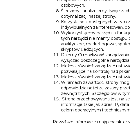
osobowych.
Śledzimy i analizujemy Twoje za
optymalizacji naszej strony.
Korzystając z dostępnych w tym 
indywidualnych zainteresowań, pot
Wykorzystujemy narzędzia funkcjon
tych narzędzi nie mamy dostępu do
analityczne, marketingowe, społe
skryptów śledzących.
Dajemy Ci możliwość zarządzania 
wyłączać poszczególne narzędzia o
Możesz również zarządzać ustawien
pozwalające na kontrolę nad plika
Możesz również zarządzać ustawi
W ramach zawartości strony mogą 
odpowiedzialności za zasady prze
zewnętrznych. Szczegółów w tym 
Strona przechowywana jest na ser
informacje takie jak adres IP, dat
celom operacyjnym i technicznym
Powyższe informacje mają charakter ws