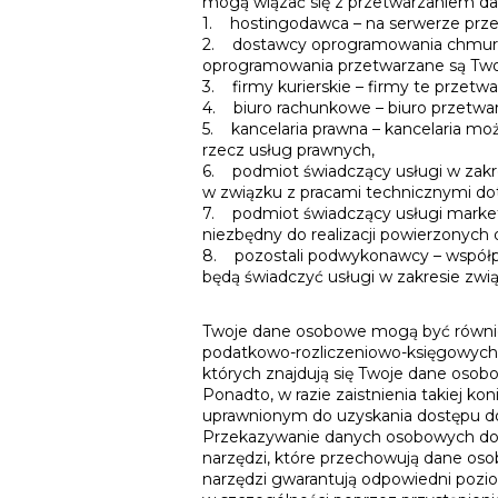
mogą wiązać się z przetwarzaniem da
1. hostingodawca – na serwerze pr
2. dostawcy oprogramowania chmurow
oprogramowania przetwarzane są Tw
3. firmy kurierskie – firmy te przetw
4. biuro rachunkowe – biuro przetwa
5. kancelaria prawna – kancelaria mo
rzecz usług prawnych,
6. podmiot świadczący usługi w zakr
w związku z pracami technicznymi do
7. podmiot świadczący usługi market
niezbędny do realizacji powierzonych
8. pozostali podwykonawcy – współp
będą świadczyć usługi w zakresie zw
Twoje dane osobowe mogą być równie
podatkowo-rozliczeniowo-księgowych. 
których znajdują się Twoje dane osob
Ponadto, w razie zaistnienia takiej
uprawnionym do uzyskania dostępu do 
Przekazywanie danych osobowych do 
narzędzi, które przechowują dane os
narzędzi gwarantują odpowiedni po