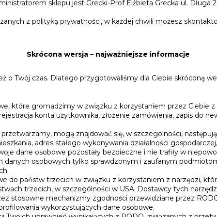
inistratorem sklepu jest Grecki-Prof Elżbieta Grecka ul. Długa
ązanych z polityką prywatności, w każdej chwili możesz skontak
Skrócona wersja – najważniejsze informacje
ż o Twój czas. Dlatego przygotowaliśmy dla Ciebie skróconą we
, które gromadzimy w związku z korzystaniem przez Ciebie z 
 rejestracja konta użytkownika, złożenie zamówienia, zapis do n
rzetwarzamy, mogą znajdować się, w szczególności, następujące
ieszkania, adres stałego wykonywania działalności gospodarczej,
woje dane osobowe pozostały bezpieczne i nie trafiły w niepow
h danych osobowych tylko sprawdzonym i zaufanym podmiotom
ch.
 do państw trzecich w związku z korzystaniem z narzędzi, kt
stwach trzecich, w szczególności w USA. Dostawcy tych narzęd
zez stosowne mechanizmy zgodności przewidziane przez ROD
rofilowania wykorzystujących dane osobowe.
cji Twoich uprawnień wynikających z RODO, związanych z przet