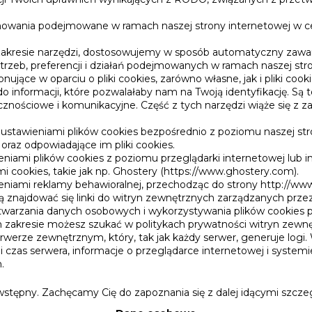
chowania podejmowane w ramach naszej strony internetowej w ce
zakresie narzędzi, dostosowujemy w sposób automatyczny zawar
rzeb, preferencji i działań podejmowanych w ramach naszej stro
ujące w oparciu o pliki cookies, zarówno własne, jak i pliki co
 informacji, które pozwalałaby nam na Twoją identyfikację. Są 
cznościowe i komunikacyjne. Część z tych narzędzi wiąże się 
ustawieniami plików cookies bezpośrednio z poziomu naszej str
raz odpowiadające im pliki cookies.
iami plików cookies z poziomu przeglądarki internetowej lub in
mi cookies, takie jak np. Ghostery (https://www.ghostery.com).
eniami reklamy behawioralnej, przechodząc do strony http://ww
znajdować się linki do witryn zewnętrznych zarządzanych prze
twarzania danych osobowych i wykorzystywania plików cookies 
zakresie możesz szukać w politykach prywatności witryn zewnę
werze zewnętrznym, który, tak jak każdy serwer, generuje log
a i czas serwera, informacje o przeglądarce internetowej i syste
.
tępny. Zachęcamy Cię do zapoznania się z dalej idącymi szczegó