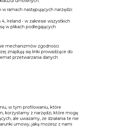
h klauzul umownych.
 w ramach następujących narzędzi:
4, Ireland - w zakresie wszystkich
są w plikach podlegających
anie mechanizmów zgodności
ej znajdują się linki prowadzące do
 temat przetwarzania danych
u, w tym profilowaniu, które
m, korzystamy z narzędzi, które mogę
ych, ale uważamy, że działania te nie
a warunki umowy, jaką możesz z nami