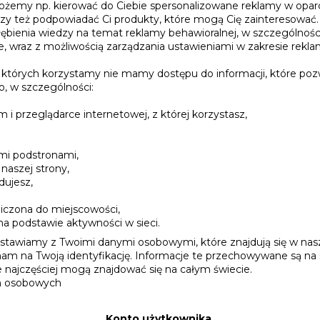
możemy np. kierować do Ciebie spersonalizowane reklamy w oparc
czy też podpowiadać Ci produkty, które mogą Cię zainteresować.
ębienia wiedzy na temat reklamy behawioralnej, w szczególności
 wraz z możliwością zarządzania ustawieniami w zakresie reklamy
 których korzystamy nie mamy dostępu do informacji, które pozw
o, w szczególności:
 i przeglądarce internetowej, z której korzystasz,
mi podstronami,
naszej strony,
dujesz,
aniczona do miejscowości,
na podstawie aktywności w sieci.
estawiamy z Twoimi danymi osobowymi, które znajdują się w nas
 nam na Twoją identyfikację. Informacje te przechowywane są n
e najczęściej mogą znajdować się na całym świecie.
ch osobowych
Konto użytkownika.