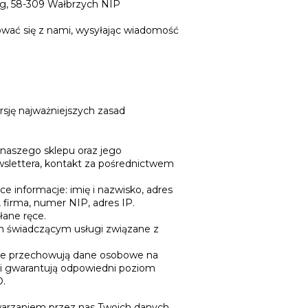
 2g, 58-309 Wałbrzych NIP
tować się z nami, wysyłając wiadomość
rsję najważniejszych zasad
naszego sklepu oraz jego
ewslettera, kontakt za pośrednictwem
 informacje: imię i nazwisko, adres
 firma, numer NIP, adres IP.
ołane ręce.
 świadczącym usługi związane z
óre przechowują dane osobowe na
zi gwarantują odpowiedni poziom
O.
warzaniem przez nas Twoich danych