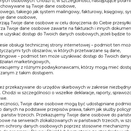
nych osobowych. Chodzi o, w szczególności, następujące podmi
zechowywane są Twoje dane osobowe,
ego, takiego jak system mailingowy, fakturowy, księgowy, s
oje dane osobowe,
arzają Twoje dane osobowe w celu doręczenia do Ciebie przesyłki
rza Twoje dane osobowe zawarte na fakturach i innych dokume
że uzyskać dostęp do Twoich danych osobowych, jeżeli będzie t
esie obsługi technicznej strony internetowej – podmiot ten mo
tyczącymi tych obszarów, w których przetwarzane są dane,
ingowe – podmiot ten może uzyskiwać dostęp do Twoich danych 
 działań marketingowych,
racujemy z różnymi podwykonawcami, którzy mogą mieć dostęp
iązanym z takim dostępem.
ż przekazywane do urzędów skarbowych w zakresie niezbędnym
Chodzi w szczególności o wszelkie deklaracje, raporty, sprawoz
owe.
 konieczności, Twoje dane osobowe mogą być udostępniane podmi
danych na podstawie przepisów prawa, takim jak służby policyjn
państw trzecich. Przekazujemy Twoje dane osobowe do państw 
obowe na serwerach zlokalizowanych w państwach trzecich, w s
ziom ochrony danych osobowych poprzez stosowne mechanizmy 