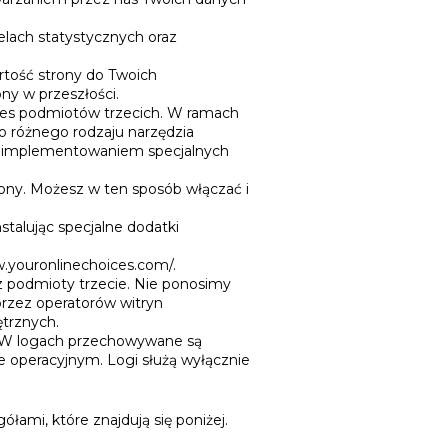
lach statystycznych oraz
tość strony do Twoich
ny w przeszłości.
okies podmiotów trzecich. W ramach
to różnego rodzaju narzędzia
z zaimplementowaniem specjalnych
ony. Możesz w ten sposób włączać i
stalując specjalne dodatki
w.youronlinechoices.com/.
z podmioty trzecie. Nie ponosimy
przez operatorów witryn
trznych.
i. W logach przechowywane są
mie operacyjnym. Logi służą wyłącznie
łami, które znajdują się poniżej.