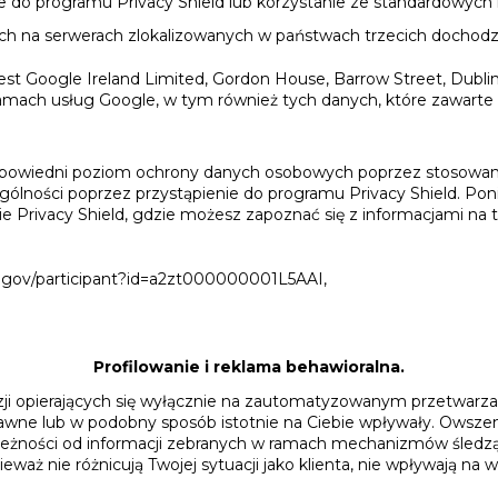
e do programu Privacy Shield lub korzystanie ze standardowyc
 na serwerach zlokalizowanych w państwach trzecich dochodzi
est Google Ireland Limited, Gordon House, Barrow Street, Dublin 
ramach usług Google, w tym również tych danych, które zawarte 
odpowiedni poziom ochrony danych osobowych poprzez stosow
lności poprzez przystąpienie do programu Privacy Shield. Poniż
e Privacy Shield, gdzie możesz zapoznać się z informacjami na
d.gov/participant?id=a2zt000000001L5AAI,
Profilowanie i reklama behawioralna.
i opierających się wyłącznie na zautomatyzowanym przetwarzani
awne lub w podobny sposób istotnie na Ciebie wpływały. Owsze
eżności od informacji zebranych w ramach mechanizmów śledząc
eważ nie różnicują Twojej sytuacji jako klienta, nie wpływają n