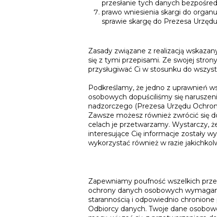
przesłanie tych danych bezpośre
prawo wniesienia skargi do organ
sprawie skargę do Prezesa Urzę
Zasady związane z realizacją wskaza
się z tymi przepisami. Ze swojej str
przysługiwać Ci w stosunku do wszys
Podkreślamy, że jedno z uprawnień ws
osobowych dopuściliśmy się naruszen
nadzorczego (Prezesa Urzędu Ochro
Zawsze możesz również zwrócić się do
celach je przetwarzamy. Wystarczy, 
interesujące Cię informacje zostały 
wykorzystać również w razie jakichk
Zapewniamy poufność wszelkich prz
ochrony danych osobowych wymagany
starannością i odpowiednio chronion
Odbiorcy danych. Twoje dane osobowe 