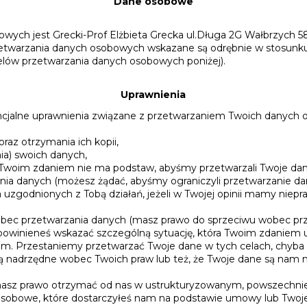
Dane osobowe
wych jest Grecki-Prof Elżbieta Grecka ul.Długa 2G Wałbrzych 5
zetwarzania danych osobowych wskazane są odrębnie w stosunk
elów przetwarzania danych osobowych poniżej).
Uprawnienia
ncjalne uprawnienia związane z przetwarzaniem Twoich danych
raz otrzymania ich kopii,
ia) swoich danych,
i Twoim zdaniem nie ma podstaw, abyśmy przetwarzali Twoje dane
nia danych (możesz żądać, abyśmy ograniczyli przetwarzanie da
zgodnionych z Tobą działań, jeżeli w Twojej opinii mamy niep
obec przetwarzania danych (masz prawo do sprzeciwu wobec pr
powinieneś wskazać szczególną sytuację, która Twoim zdaniem u
em. Przestaniemy przetwarzać Twoje dane w tych celach, chyb
ą nadrzędne wobec Twoich praw lub też, że Twoje dane są nam 
masz prawo otrzymać od nas w ustrukturyzowanym, powszechni
obowe, które dostarczyłeś nam na podstawie umowy lub Twoje