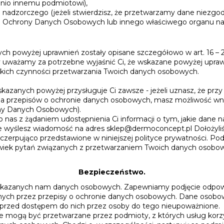
dnio innemu podmiotowi),
u nadzorczego (jeżeli stwierdzisz, że przetwarzamy dane niezgo
du Ochrony Danych Osobowych lub innego właściwego organu na
nych powyżej uprawnień zostały opisane szczegółowo w art. 16
ony uważamy za potrzebne wyjaśnić Ci, że wskazane powyżej upraw
tkich czynności przetwarzania Twoich danych osobowych.
kazanych powyżej przysługuje Ci zawsze - jeżeli uznasz, że prz
ia przepisów o ochronie danych osobowych, masz możliwość wni
ny Danych Osobowych).
 nas z żądaniem udostępnienia Ci informacji o tym, jakie dane 
że wyślesz wiadomość na adres sklep@dermoconcept.pl Dołożyliś
wyczerpująco przedstawione w niniejszej polityce prywatności. P
olwiek pytań związanych z przetwarzaniem Twoich danych osobo
Bezpieczeństwo.
ekazanych nam danych osobowych. Zapewniamy podjęcie odpow
ch przez przepisy o ochronie danych osobowych. Dane osobo
e przed dostępem do nich przez osoby do tego nieupoważnione.
mogą być przetwarzane przez podmioty, z których usług korzyst