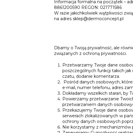
Informacja formalna na początek – adm
8861200590 REGON: 021771586
W razie jakichkolwiek wątpliwości zwi
na adres sklep@dermoconcept.pl
Dbamy o Twoją prywatność, ale równie
związanych z ochroną prywatności.
Przetwarzamy Twoje dane osobowe
poszczególnych funkcji takich jak
czatu, dodanie komentarza.
Pośród danych osobowych, które p
e-mail, numer telefonu, adres zam
Dokładamy wszelkich starań, by T
Powierzamy przetwarzanie Twoic
przetwarzaniem danych osobowy
Przekazujemy Twoje dane osobowe
serwerach zlokalizowanych w pań
ochrony danych osobowych popr
Nie korzystamy z mechanizmów p
Zapewniamy Ci możliwość realiza