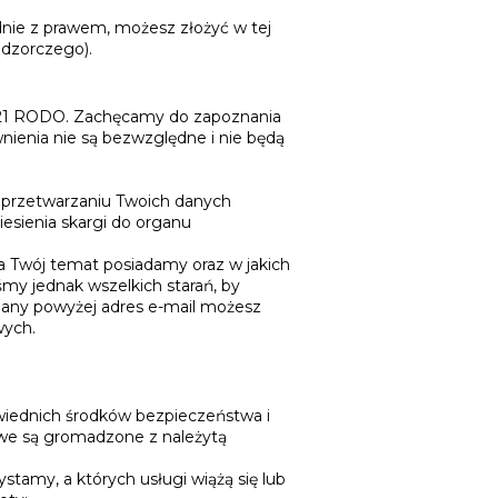
dnie z prawem, możesz złożyć w tej
dzorczego).
 – 21 RODO. Zachęcamy do zapoznania
nienia nie są bezwzględne i nie będą
y przetwarzaniu Twoich danych
esienia skargi do organu
na Twój temat posiadamy oraz w jakich
my jednak wszelkich starań, by
odany powyżej adres e-mail możesz
wych.
iednich środków bezpieczeństwa i
we są gromadzone z należytą
amy, a których usługi wiążą się lub