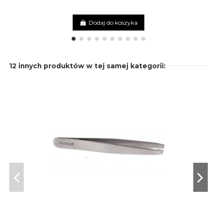
Na
Dodaj do koszyka
12 innych produktów w tej samej kategorii: