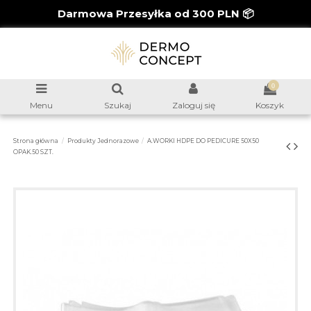
Darmowa Przesyłka od 300 PLN 📦
0
Menu
Szukaj
Zaloguj się
Koszyk
Strona główna
Produkty Jednorazowe
A.WORKI HDPE DO PEDICURE 50X50
OPAK.50 SZT.