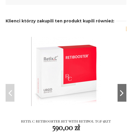
Klienci którzy zakupili ten produkt kupili również:
-1
RETIX C RETIBOOSTER SET WITH RETINOL TGF 5SZT
590,00 zł