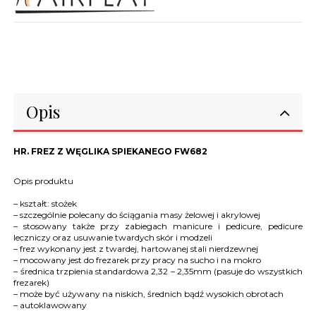
Opis
HR. FREZ Z WĘGLIKA SPIEKANEGO FW682
Opis produktu
– kształt: stożek
– szczególnie polecany do ściągania masy żelowej i akrylowej
– stosowany także przy zabiegach manicure i pedicure, pedicure
leczniczy oraz usuwanie twardych skór i modzeli
– frez wykonany jest z twardej, hartowanej stali nierdzewnej
– mocowany jest do frezarek przy pracy na sucho i na mokro
– średnica trzpienia standardowa 2,32 – 2,35mm (pasuje do wszystkich
frezarek)
– może być używany na niskich, średnich bądź wysokich obrotach
– autoklawowany