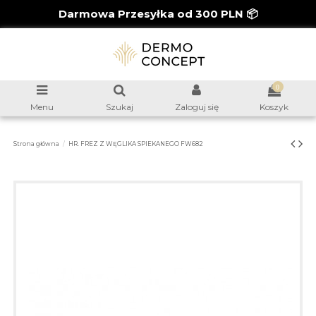
Darmowa Przesyłka od 300 PLN 📦
0
Menu
Szukaj
Zaloguj się
Koszyk
Strona główna
HR. FREZ Z WĘGLIKA SPIEKANEGO FW682