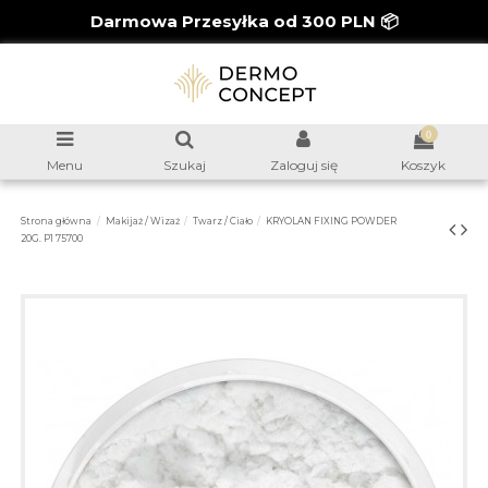
Darmowa Przesyłka od 300 PLN 📦
0
Menu
Szukaj
Zaloguj się
Koszyk
Strona główna
Makijaż / Wizaż
Twarz / Ciało
KRYOLAN FIXING POWDER
20G. P1 75700