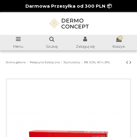
Darmowa Przesyłka od 300 PLN 📦
0
Menu
Szukaj
Zaloguj się
Koszyk
Strona główna
Medycyna Estetyczna
Stymulatory
BN. EJAL 40 1 x 2ML