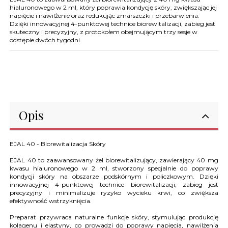
hialuronowego w 2 ml, który poprawia kondycję skóry, zwiększając jej
napięcie i nawilżenie oraz redukując zmarszczki i przebarwienia.
Dzięki innowacyjnej 4-punktowej technice biorewitalizacji, zabieg jest
skuteczny i precyzyjny, z protokołem obejmującym trzy sesje w
odstępie dwóch tygodni.
Opis
EJAL 40 - Biorewitalizacja Skóry
EJAL 40 to zaawansowany żel biorewitalizujący, zawierający 40 mg
kwasu hialuronowego w 2 ml, stworzony specjalnie do poprawy
kondycji skóry na obszarze podskórnym i policzkowym. Dzięki
innowacyjnej 4-punktowej technice biorewitalizacji, zabieg jest
precyzyjny i minimalizuje ryzyko wycieku krwi, co zwiększa
efektywność wstrzyknięcia.
Preparat przywraca naturalne funkcje skóry, stymulując produkcję
kolagenu i elastyny, co prowadzi do poprawy napięcia, nawilżenia