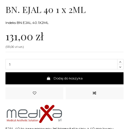
BN. EJAL 40 1 x 2ML
Indeks
BN.EJAL.40.1X2ML
131,00 zł
(131,00 zł szt.)
Dodaj do koszyka
EJAL 40 to zaawansowany żel biorewitalizujący z 40 mg kwasu