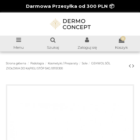
Darmowa Przesyłka od 300 PLN 📦
0
Menu
Szukaj
Zaloguj się
Koszyk
Strona główna
Podologia
Kosmetyki / Preparaty
Sole
GEHWOL SÓL
ZIOŁOWA DO KĄPIELI STÓP 5KG.101151300