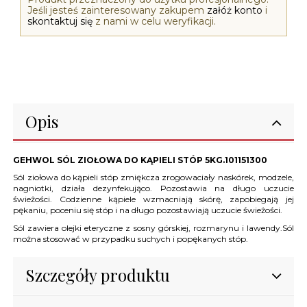
Jeśli jesteś zainteresowany zakupem
załóż konto
i
skontaktuj się
z nami w celu weryfikacji.
Opis
GEHWOL SÓL ZIOŁOWA DO KĄPIELI STÓP 5KG.101151300
Sól ziołowa do kąpieli stóp zmiękcza zrogowaciały naskórek, modzele,
nagniotki, działa dezynfekująco. Pozostawia na długo uczucie
świeżości. Codzienne kąpiele wzmacniają skórę, zapobiegają jej
pękaniu, poceniu się stóp i na długo pozostawiają uczucie świeżości.
Sól zawiera olejki eteryczne z sosny górskiej, rozmarynu i lawendy.Sól
można stosować w przypadku suchych i popękanych stóp.
Szczegóły produktu