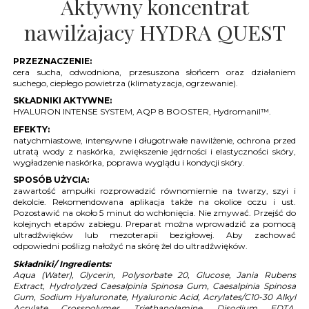
Aktywny koncentrat
nawilżajacy HYDRA QUEST
PRZEZNACZENIE:
cera sucha, odwodniona, przesuszona słońcem oraz działaniem
suchego, ciepłego powietrza (klimatyzacja, ogrzewanie).
SKŁADNIKI AKTYWNE:
HYALURON INTENSE SYSTEM, AQP 8 BOOSTER, Hydromanil™.
EFEKTY:
natychmiastowe, intensywne i długotrwałe nawilżenie, ochrona przed
utratą wody z naskórka, zwiększenie jędrności i elastyczności skóry,
wygładzenie naskórka, poprawa wyglądu i kondycji skóry.
SPOSÓB UŻYCIA:
zawartość ampułki rozprowadzić równomiernie na twarzy, szyi i
dekolcie. Rekomendowana aplikacja także na okolice oczu i ust.
Pozostawić na około 5 minut do wchłonięcia. Nie zmywać. Przejść do
kolejnych etapów zabiegu. Preparat można wprowadzić za pomocą
ultradźwięków lub mezoterapii bezigłowej. Aby zachować
odpowiedni poślizg nałożyć na skórę żel do ultradźwięków.
Składniki/ Ingredients:
Aqua (Water), Glycerin, Polysorbate 20, Glucose, Jania Rubens
Extract, Hydrolyzed Caesalpinia Spinosa Gum, Caesalpinia Spinosa
Gum, Sodium Hyaluronate, Hyaluronic Acid, Acrylates/C10-30 Alkyl
Acrylate Crosspolymer, Triethanolamine, Disodium EDTA,