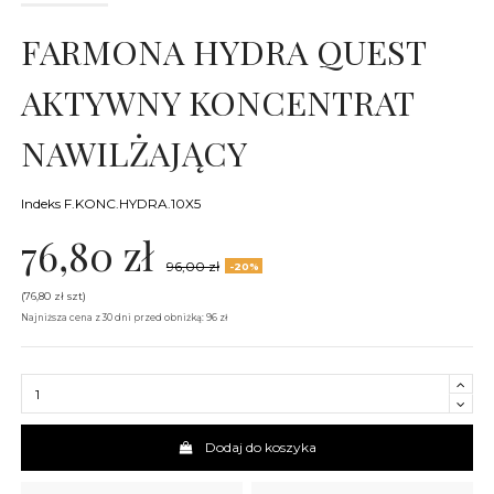
FARMONA HYDRA QUEST
AKTYWNY KONCENTRAT
NAWILŻAJĄCY
Indeks
F.KONC.HYDRA.10X5
76,80 zł
96,00 zł
-20%
(76,80 zł szt)
Najniższa cena z 30 dni przed obniżką: 96 zł
Dodaj do koszyka