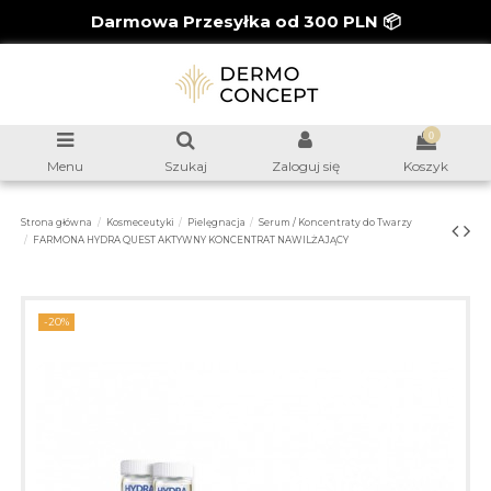
Darmowa Przesyłka od 300 PLN 📦
0
Menu
Szukaj
Zaloguj się
Koszyk
Strona główna
Kosmeceutyki
Pielęgnacja
Serum / Koncentraty do Twarzy
FARMONA HYDRA QUEST AKTYWNY KONCENTRAT NAWILŻAJĄCY
-20%