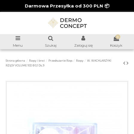
Darmowa Przesyłka od 300 PLN 📦
0
Menu
Szukaj
Zaloguj się
Koszyk
Strona główna
Rzęsy i brwi
Przedłużanie Rzęs
Rzęsy
W. WACHLARZYKI
RZĘSY VOLUME 10D B 0,1 DŁ.9