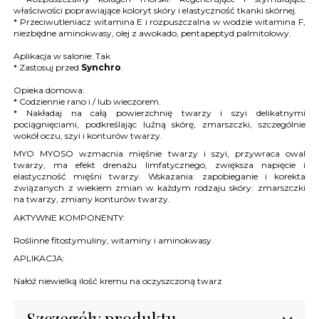
właściwości poprawiające koloryt skóry i elastyczność tkanki skórnej.
* Przeciwutleniacz witamina E i rozpuszczalna w wodzie witamina F,
niezbędne aminokwasy, olej z awokado, pentapeptyd palmitolowy.
Aplikacja w salonie: Tak
* Zastosuj przed
Synchro
.
Opieka domowa:
* Codziennie rano i / lub wieczorem.
* Nakładaj na całą powierzchnię twarzy i szyi delikatnymi
pociągnięciami, podkreślając luźną skórę, zmarszczki, szczególnie
wokół oczu, szyi i konturów twarzy.
MYO MYOSO wzmacnia mięśnie twarzy i szyi, przywraca owal
twarzy, ma efekt drenażu limfatycznego, zwiększa napięcie i
elastyczność mięśni twarzy.
Wskazania: zapobieganie i korekta
związanych z wiekiem zmian w każdym rodzaju skóry: zmarszczki
na twarzy, zmiany konturów twarzy.
AKTYWNE KOMPONENTY
:
Roślinne fitostymuliny, witaminy i aminokwasy.
APLIKACJA
:
Nałóż niewielką ilość kremu na oczyszczoną twarz
Szczegóły produktu