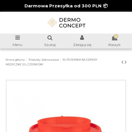
Darmowa Przesyłka od 300 PLN 📦
0
Menu
Szukaj
Zaloguj się
Koszyk
Strona główna
Produkty Jednorazowe
AV POJEMNIK NA ODPADY
MEDYCZNE 1,0 L CZERWONY