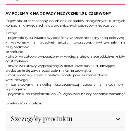
AV POJEMNIK NA ODPADY MEDYCZNE 1,0 L CZERWONY
Pojemnik przeznaczony do zbiórki odpadów medycznych o ostrych
końcach i krawędziach i/lub organicznych odpadów medycznych.
Cechy:
- pojemnik typu wiadro, wyposażony w szczelnie zamykaną pokrywę
- wykonany z wysokiej jakości tworzywa, wytrzymały na
przypadkowe
przekłucie
- otwór wrzutowy wyposażony w wycięcia ułatwiające oddzielenie igły
od strzykawki
- otwór wrzutowy wyposażony w dodatkowe paski utrudniające
wydostanie się zawartości pojemnika na zewnątrz
- możliwość wyłamania pasków w celu powiększenia otworu
wrzutowego
- oznakowany naklejką ostrzegawczą zgodną z aktualnymi
wymogami
- pojemnik po zapełnieniu do 2/3 wysokości należy szczelnie zamknąć
i
przekazać do utylizacji.
Szczegóły produktu