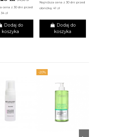
Najniższa cena z 30 dni przed
a cena z 30 dni przed
obniżką: 41 zł
 34 zł
Dodaj do
Dodaj do
Dodaj do
koszyka
koszyka
koszyka
-20%
-20%