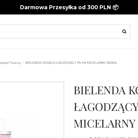
Darmowa Przesyłka od 300 PLN 📦
akijaż Twarzy
BIELENDA KOJĄCO ŁAGODZĄCY PŁYN MICELARNY 500ML.
BIELENDA K
ŁAGODZĄCY
MICELARNY 