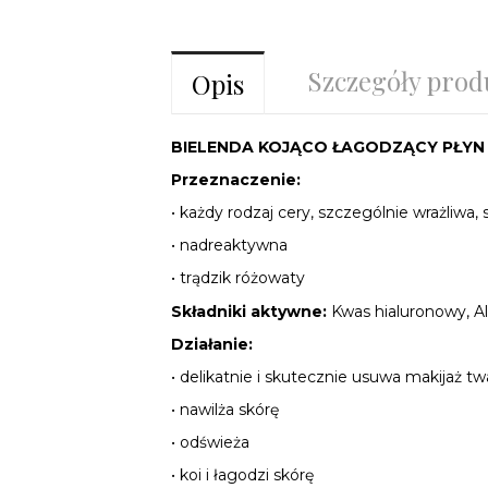
Szczegóły prod
Opis
BIELENDA KOJĄCO ŁAGODZĄCY PŁYN 
Przeznaczenie:
• każdy rodzaj cery, szczególnie wrażliw
• nadreaktywna
• trądzik różowaty
Składniki aktywne:
Kwas hialuronowy, A
Działanie:
• delikatnie i skutecznie usuwa makijaż twa
• nawilża skórę
• odświeża
• koi i łagodzi skórę