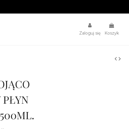
Zaloguj się
Koszyk
OJĄCO
 PŁYN
500ML.