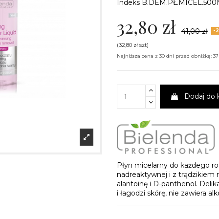
Indeks
B.DEM.PŁ.MICEL.50
32,80 zł
41,00 zł
-
(32,80 zł szt)
Najniższa cena z 30 dni przed obniżką: 37
Dodaj do 
Płyn micelarny do każdego rod
nadreaktywnej i z trądzikiem
alantoinę i D-panthenol. Delik
i łagodzi skórę, nie zawiera a