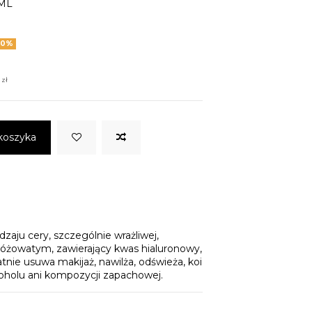
0ML
20%
 zł
koszyka
zaju cery, szczególnie wrażliwej,
 różowatym, zawierający kwas hialuronowy,
atnie usuwa makijaż, nawilża, odświeża, koi
lkoholu ani kompozycji zapachowej.