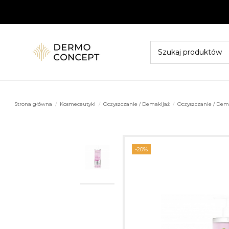
Strona główna
Kosmeceutyki
Oczyszczanie / Demakijaż
Oczyszczanie / Dem
-20%