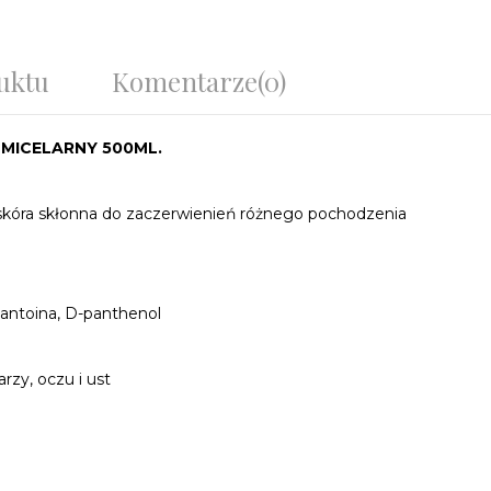
uktu
Komentarze
(0)
MICELARNY 500ML.
a, skóra skłonna do zaczerwienień różnego pochodzenia
lantoina, D-panthenol
rzy, oczu i ust