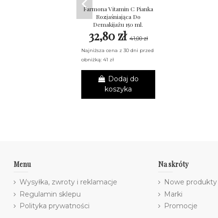
Farmona Vitamin C Pianka
Rozjaśniająca Do
Demakijażu 150 ml.
32,80 zł
41,00 zł
Najniższa cena z 30 dni przed
obniżką: 41 zł
Dodaj do
koszyka
Menu
Na skróty
Wysyłka, zwroty i reklamacje
Nowe produkty
Regulamin sklepu
Marki
Polityka prywatności
Promocje