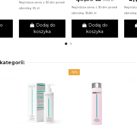
Najniższa cena z 30 dni przed
Najniższa cena z 30 dni przed
Najniższ
obniżką: 69 zł
obniżką: 36.80 zł
obniżką:
do
Dodaj do
Dodaj do
koszyka
koszyka
kategorii:
-30%