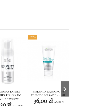
-20%
RMONA EXPERT
BIELENDA KAWIOROWY
HENNA REFECTOCIL
HES PIANKA DO
KREM DO MASAŻU 200ML.
CZARNA
36,00 zł
22,00 zł
YCIA TWARZY
45,00 zł
,20 zł
34,00 zł