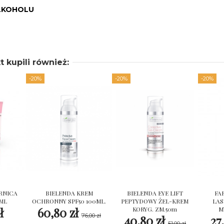
ALKOHOLU
t kupili również:
-20%
-20%
-20%
RNICA
BIELENDA KREM
BIELENDA EYE LIFT
FA
 ML
OCHRONNY SPF50 100ML.
PEPTYDOWY ŻEL-KREM
LAS
ł
60,80 zł
KORYG. ZM.50m
M
76,00 zł
40,80 zł
27
51,00 zł