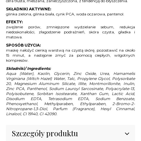
cera tłusta, mieszana, zanieczyszczona, z tendencją do błyszczenia.
SKŁADNIKI AKTYWNE:
glinka zielona, glinka biała, cynk PCA, woda oczarowa, pantenol.
EFEKTY:
zwężenie porów, zmniejszone wydzielanie sebum, redukcja
niedoskonałości, złagodzenie podrażnień, skóra czysta, gładka i
matowa.
SPOSÓB UŻYCIA:
maskę nałożyć cienką warstwą na czystą skórę, pozostawić na około
15 minut, a następnie zmyć za pomocą ciepłych, wilgotnych
kompresów.
Składniki/ Ingredients:
Aqua (Water), Kaolin, Glycerin, Zinc Oxide, Urea, Hamamelis
Virginiana (Witch Hazel) Water, Talc, Propylene Glycol, Polysorbate
20, Magnesium Aluminum Silicate, Illite, Montmorillonite, Inulin,
Zinc PCA, Panthenol, Sodium Lauroyl Sarcosinate, Polyacrylate-13,
Polyisobutene, Sorbitan Isostearate, Xanthan Gum, Lactic Acid,
Disodium EDTA, Tetrasodium EDTA, Sodium Benzoate,
Phenoxyethanol, Methylparaben, Ethylparaben, 2-Bromo-2-
Nitropropane-1,3-Diol, Parfum (Fragrance), Hexyl Cinnamal,
Linalool, CI 19140, CI 42090.
Szczegóły produktu