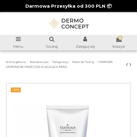
Darmowa Przesyłka od 300 PLN 📦
0
Menu
Szukaj
Zaloguj się
Koszyk
Strona główna
Kosmeceutyki
Pielęgnacja
Maski do Twarzy
FARMONA
DERMAACNE MASECZKA ŚCIĄGAJĄCA 200ML.
-20%