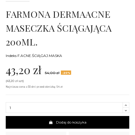
FARMONA DERMAACNE
MASECZKA ŚCIĄGAJĄCA
200ML.
Indeks
F.ACNE.ŚCIĄGAJ.MASKA
43,20 zł
54,00 zł
-20%
(43,20 zł szt)
Najniższa cena z 30 dni przed obniżką: 54 zł
Dodaj do koszyka