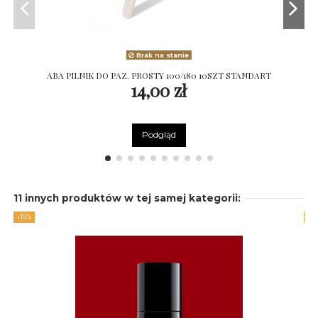
Brak na stanie
ABA PILNIK DO PAZ. PROSTY 100/180 10SZT STANDART
14,00 zł
Na
Podgląd
11 innych produktów w tej samej kategorii:
-15%
-1