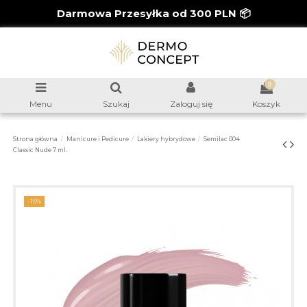
Darmowa Przesyłka od 300 PLN 📦
0
Menu
Szukaj
Zaloguj się
Koszyk
Strona główna
Manicure i Pedicure
Lakiery hybrydowe
Semilac 004
Classic Nude 7 ml.
-15%