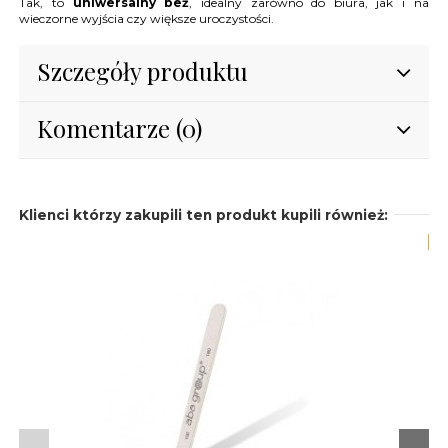
Tak, to
uniwersalny beż
, idealny zarówno do biura, jak i na
wieczorne wyjścia czy większe uroczystości.
Szczegóły produktu
Komentarze (0)
Klienci którzy zakupili ten produkt kupili również:
-1