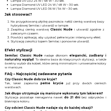
Lampa UV LED 24 W / 48 W – 30 sek.
Lampa Diamond UV LED 24 W / 48 W – 30 sek.
Lampa Diamond UV LED 36 W / 54 W – 30 sek.
Jak stosować?
Na przygotowaną płytkę paznokcia nałóż cienką warstwę bazy
hybrydowej Semilac i utwardź w lampie.
Zaaplikuj cienką warstwę
Classic Nude
i utwardź zgodnie z
zalecanym czasem.
Powtórz aplikację, aby uzyskać pełne krycie i intensywny efekt.
Stylizację zakończ topem Semilac i ponownie utwardź.
Efekt stylizacji
Semilac Classic Nude
nadaje dłoniom
elegancki, zadbany i
naturalny wygląd
. To idealna baza do klasycznych stylizacji, a także
świetny wybór dla kobiet, które cenią minimalizm i uniwersalne kolory
w manicure.
FAQ – Najczęściej zadawane pytania
Czy Classic Nude dobrze kryje?
Tak, lakier zapewnia
pełne krycie
już przy dwóch cienkich
warstwach.
Jak długo utrzymuje się manicure wykonany tym lakierem?
Stylizacja pozostaje nienaganna nawet
do 21 dni
bez odprysków i
blaknięcia koloru.
Czy odcień Classic Nude nadaje się do każdej okazji?