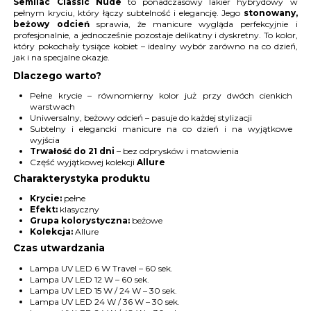
Semilac Classic Nude
to ponadczasowy lakier hybrydowy w
pełnym kryciu, który łączy subtelność i elegancję. Jego
stonowany,
beżowy odcień
sprawia, że manicure wygląda perfekcyjnie i
profesjonalnie, a jednocześnie pozostaje delikatny i dyskretny. To kolor,
który pokochały tysiące kobiet – idealny wybór zarówno na co dzień,
jak i na specjalne okazje.
Dlaczego warto?
Pełne krycie – równomierny kolor już przy dwóch cienkich
warstwach
Uniwersalny, beżowy odcień – pasuje do każdej stylizacji
Subtelny i elegancki manicure na co dzień i na wyjątkowe
wyjścia
Trwałość do 21 dni
– bez odprysków i matowienia
Część wyjątkowej kolekcji
Allure
Charakterystyka produktu
Krycie:
pełne
Efekt:
klasyczny
Grupa kolorystyczna:
beżowe
Kolekcja:
Allure
Czas utwardzania
Lampa UV LED 6 W Travel – 60 sek.
Lampa UV LED 12 W – 60 sek.
Lampa UV LED 15 W / 24 W – 30 sek.
Lampa UV LED 24 W / 36 W – 30 sek.