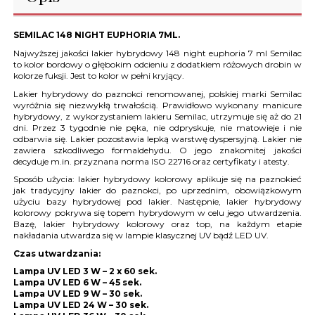
SEMILAC 148 NIGHT EUPHORIA 7ML.
Najwyższej jakości lakier hybrydowy 148 night euphoria 7 ml Semilac
to kolor bordowy o głębokim odcieniu z dodatkiem różowych drobin w
kolorze fuksji. Jest to kolor w pełni kryjący.
Lakier hybrydowy do paznokci renomowanej, polskiej marki Semilac
wyróżnia się niezwykłą trwałością. Prawidłowo wykonany manicure
hybrydowy, z wykorzystaniem lakieru Semilac, utrzymuje się aż do 21
dni. Przez 3 tygodnie nie pęka, nie odpryskuje, nie matowieje i nie
odbarwia się. Lakier pozostawia lepką warstwę dyspersyjną. Lakier nie
zawiera szkodliwego formaldehydu. O jego znakomitej jakości
decyduje m.in. przyznana norma ISO 22716 oraz certyfikaty i atesty.
Sposób użycia: lakier hybrydowy kolorowy aplikuje się na paznokieć
jak tradycyjny lakier do paznokci, po uprzednim, obowiązkowym
użyciu bazy hybrydowej pod lakier. Następnie, lakier hybrydowy
kolorowy pokrywa się topem hybrydowym w celu jego utwardzenia.
Bazę, lakier hybrydowy kolorowy oraz top, na każdym etapie
nakładania utwardza się w lampie klasycznej UV bądź LED UV.
Czas utwardzania:
Lampa UV LED 3 W – 2 x 60 sek.
Lampa UV LED 6 W – 45 sek.
Lampa UV LED 9 W – 30 sek.
Lampa UV LED 24 W – 30 sek.