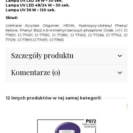
Lampa UV LED 36 W – 30 sek.
Lampa UV LED 48/24 W – 30 sek.
Lampa UV 36 W – 120 sek.
Skład:
Urethane Acrylate Oligomer, HEMA, Hydroxycy-clohexyl Phenyl
Ketone, Phenyl Bis(2,4,6-trimethyl-benzoyI)-phosphine Oxide, (+/-) CI
77891, CI 77491, CI 77510, CI 77289, CI 77492, CI 77266, CI 77742, CI
77019, CI 77891,CI 77499, CI 77861.
Szczegóły produktu
Komentarze (0)
12 innych produktów w tej samej kategorii:
-1