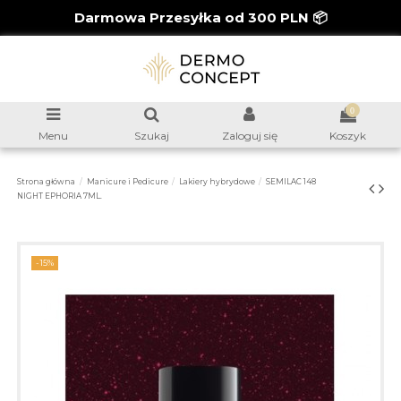
Darmowa Przesyłka od 300 PLN 📦
0
Menu
Szukaj
Zaloguj się
Koszyk
Strona główna
Manicure i Pedicure
Lakiery hybrydowe
SEMILAC 148
NIGHT EPHORIA 7ML.
-15%