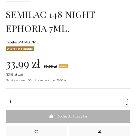
SEMILAC 148 NIGHT
EPHORIA 7ML.
Indeks
SM.148.7ML.
Brak na stanie
33,99 zł
39,99 zł
-15%
(33,99 zł szt)
Najniższa cena z 30 dni przed obniżką: 39.99 zł
Dodaj do koszyka