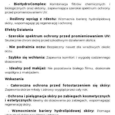
•
BioHydroComplex:
Kombinacja filtrów chemicznych i
biologicznych oraz ektoiny, zapewniająca szerokie spektrum ochrony
przed promieniowaniem UV.
•
Roślinny wyciąg z rdestu:
Wzmacnia barierę hydrolipidową
skóry, wspomagając jej regenerację i ochronę.
Efekty Działania
•
Szerokie spektrum ochrony przed promieniowaniem UV:
Skutecznie chroni skórę przed szkodliwym działaniem słońca.
•
Nie podrażnia oczu:
Bezpieczny nawet dla wrażliwych okolic
oczu.
•
Szybko się wchłania:
Zapewnia komfort i wygodę codziennego
stosowania.
•
Idealny pod makijaż:
Nie pozostawia białego filmu, doskonale
współgra z makijażem.
Wskazania
•
Całoroczna ochrona przed fotostarzeniem się skóry:
Zapewnia skórze młody i zdrowy wygląd przez cały rok.
•
Ochrona i pielęgnacja skóry po zabiegach kosmetycznych
i estetycznych:
Idealny do stosowania po zabiegach, wspomagając
regenerację skóry.
•
Wzmocnienie bariery hydrolipidowej skóry:
Pomaga
utrzymać skórę nawilżoną i zdrową.