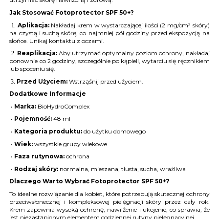
Jak Stosować Fotoprotector SPF 50+?
Aplikacja:
Nakładaj krem w wystarczającej ilości (2 mg/cm² skóry)
1.
na czystą i suchą skórę, co najmniej pół godziny przed ekspozycją na
słońce. Unikaj kontaktu z oczami.
Reaplikacja:
Aby utrzymać optymalny poziom ochrony, nakładaj
2.
ponownie co 2 godziny, szczególnie po kąpieli, wytarciu się ręcznikiem
lub spoceniu się.
Przed Użyciem:
Wstrząśnij przed użyciem.
3.
Dodatkowe Informacje
•
Marka:
BioHydroComplex
•
Pojemność:
48 ml
•
Kategoria produktu:
do użytku domowego
•
Wiek:
wszystkie grupy wiekowe
•
Faza rutynowa:
ochrona
•
Rodzaj skóry:
normalna, mieszana, tłusta, sucha, wrażliwa
Dlaczego Warto Wybrać Fotoprotector SPF 50+?
To idealne rozwiązanie dla kobiet, które potrzebują skutecznej ochrony
przeciwsłonecznej i kompleksowej pielęgnacji skóry przez cały rok.
Krem zapewnia wysoką ochronę, nawilżenie i ukojenie, co sprawia, że
jest niezastąpionym elementem codziennej rutyny pielęgnacyjnej.