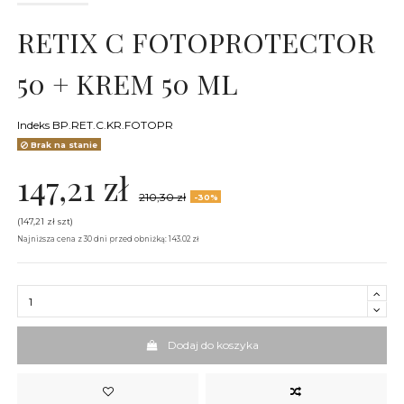
RETIX C FOTOPROTECTOR
50 + KREM 50 ML
Indeks
BP.RET.C.KR.FOTOPR
Brak na stanie
147,21 zł
210,30 zł
-30%
(147,21 zł szt)
Najniższa cena z 30 dni przed obniżką: 143.02 zł
Dodaj do koszyka