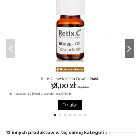
Brak na stanie
Retix C. Revive TC3 Powder Mask
38,00 zł
40,00 zł
Najniższa cena z 30 dni przed obniżką: 61.94 zł
Na
Podgląd
12 innych produktów w tej samej kategorii: