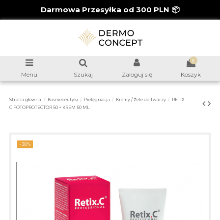
Darmowa Przesyłka od 300 PLN 📦
0
Menu
Szukaj
Zaloguj się
Koszyk
Strona główna
Kosmeceutyki
Pielęgnacja
Kremy / Żele do Twarzy
RETIX
C FOTOPROTECTOR 50 + KREM 50 ML
-30%