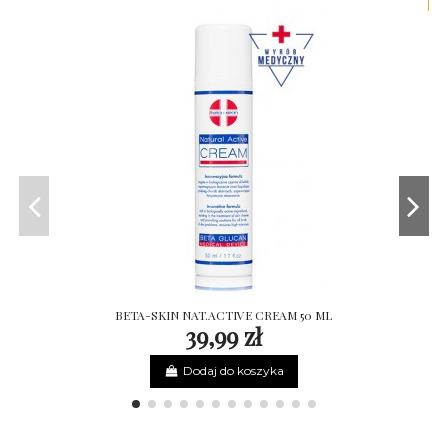
-2
BETA-SKIN NAT.ACTIVE CREAM 50 ML
39,99 zł
Dodaj do koszyka