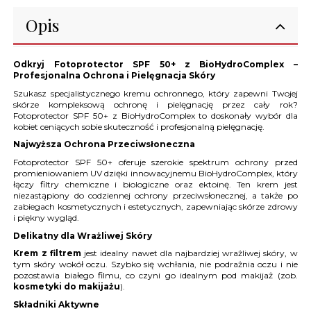
Opis
Odkryj Fotoprotector SPF 50+ z BioHydroComplex –
Profesjonalna Ochrona i Pielęgnacja Skóry
Szukasz specjalistycznego kremu ochronnego, który zapewni Twojej
skórze kompleksową ochronę i pielęgnację przez cały rok?
Fotoprotector SPF 50+ z BioHydroComplex to doskonały wybór dla
kobiet ceniących sobie skuteczność i profesjonalną pielęgnację.
Najwyższa Ochrona Przeciwsłoneczna
Fotoprotector SPF 50+ oferuje szerokie spektrum ochrony przed
promieniowaniem UV dzięki innowacyjnemu BioHydroComplex, który
łączy filtry chemiczne i biologiczne oraz ektoinę. Ten krem jest
niezastąpiony do codziennej ochrony przeciwsłonecznej, a także po
zabiegach kosmetycznych i estetycznych, zapewniając skórze zdrowy
i piękny wygląd.
Delikatny dla Wrażliwej Skóry
Krem z filtrem
jest idealny nawet dla najbardziej wrażliwej skóry, w
tym skóry wokół oczu. Szybko się wchłania, nie podrażnia oczu i nie
pozostawia białego filmu, co czyni go idealnym pod makijaż (zob.
kosmetyki do makijażu
).
Składniki Aktywne