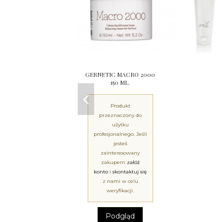
GERNETIC MACRO 2000
150 ML.
Produkt
przeznaczony do
użytku
profesjonalnego. Jeśli
jesteś
zainteresowany
zakupem
załóż
konto
i
skontaktuj się
z nami w celu
weryfikacji.
Podgląd