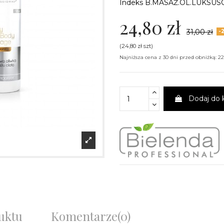
Indeks
B.MASAŻ.OL.LUKSU
24,80 zł
31,00 zł
-
(24,80 zł szt)
Najniższa cena z 30 dni przed obniżką: 22
Dodaj do 
uktu
Komentarze
(0)