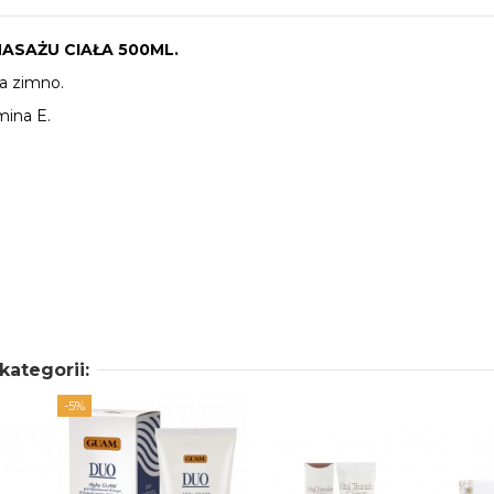
ASAŻU CIAŁA 500ML.
na zimno.
mina E.
kategorii:
-5%