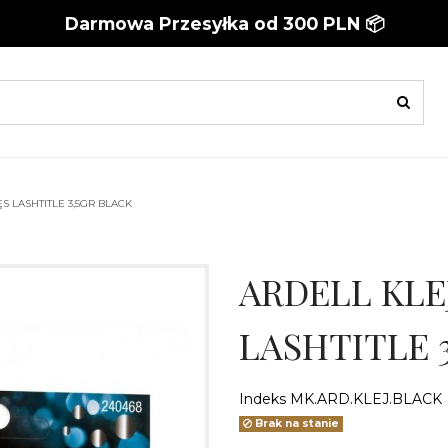
Darmowa Przesyłka od 300 PLN 📦
S LASHTITLE 3,5GR BLACK
ARDELL KLE
LASHTITLE 
Indeks
MK.ARD.KLEJ.BLACK
Brak na stanie