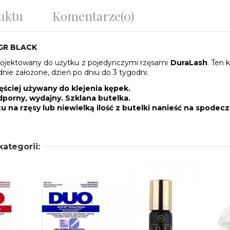
uktu
Komentarze
(0)
5GR BLACK
rojektowany do użytku z pojedynczymi rzęsami
DuraLash
. Ten 
ie założone, dzień po dniu do 3 tygodni.
zęściej używany do klejenia kępek.
orny, wydajny. Szklana butelka.
u na rzęsy lub niewielką ilość z butelki nanieść na spodec
ategorii: