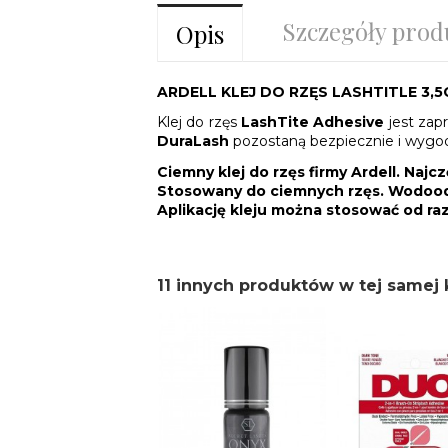
Szczegóły prod
Opis
ARDELL KLEJ DO RZĘS LASHTITLE 3,
Klej do rzęs
LashTite Adhesive
jest zap
DuraLash
pozostaną bezpiecznie i wygodn
Ciemny klej do rzęs firmy Ardell. Najc
Stosowany do ciemnych rzęs. Wodoodp
Aplikację kleju można stosować od raz
11 innych produktów w tej samej k