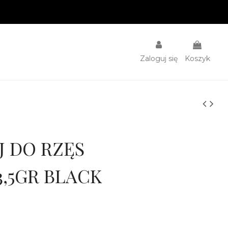
Zaloguj się
Koszyk
J DO RZĘS
3,5GR BLACK