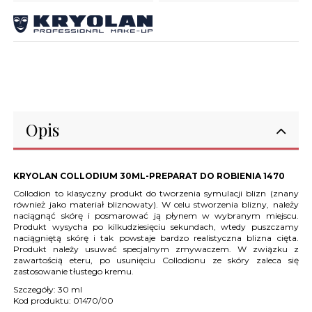
Opis
KRYOLAN COLLODIUM 30ML-PREPARAT DO ROBIENIA 1470
Collodion to klasyczny produkt do tworzenia symulacji blizn (znany
również jako materiał bliznowaty). W celu stworzenia blizny, należy
naciągnąć skórę i posmarować ją płynem w wybranym miejscu.
Produkt wysycha po kilkudziesięciu sekundach, wtedy puszczamy
naciągniętą skórę i tak powstaje bardzo realistyczna blizna cięta.
Produkt należy usuwać specjalnym zmywaczem. W związku z
zawartością eteru, po usunięciu Collodionu ze skóry zaleca się
zastosowanie tłustego kremu.
Szczegóły:
30 ml
Kod produktu:
01470/00