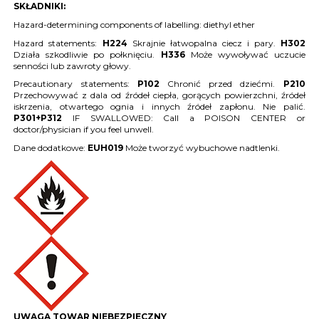
SKŁADNIKI:
Hazard-determining components of labelling: diethyl ether
Hazard statements:
H224
Skrajnie łatwopalna ciecz i pary.
H302
Działa szkodliwie po połknięciu.
H336
Może wywoływać uczucie
senności lub zawroty głowy.
Precautionary statements:
P102
Chronić przed dziećmi.
P210
Przechowywać z dala od źródeł ciepła, gorących powierzchni, źródeł
iskrzenia, otwartego ognia i innych źródeł zapłonu. Nie palić.
P301+P312
IF SWALLOWED: Call a POISON CENTER or
doctor/physician if you feel unwell.
Dane dodatkowe:
EUH019
Może tworzyć wybuchowe nadtlenki.
UWAGA TOWAR NIEBEZPIECZNY