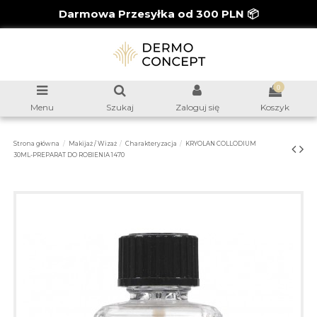
Darmowa Przesyłka od 300 PLN 📦
0
Menu
Szukaj
Zaloguj się
Koszyk
Strona główna
Makijaż / Wizaż
Charakteryzacja
KRYOLAN COLLODIUM
30ML-PREPARAT DO ROBIENIA 1470