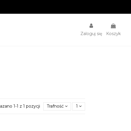
Zaloguj się
Koszyk
azano 1-1 z 1 pozycji
Trafność
1