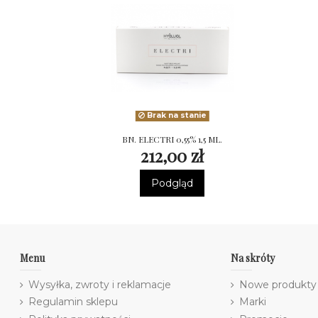
Brak na stanie
BN. ELECTRI 0,55% 1,5 ML.
212,00 zł
Podgląd
Menu
Na skróty
Wysyłka, zwroty i reklamacje
Nowe produkty
Regulamin sklepu
Marki